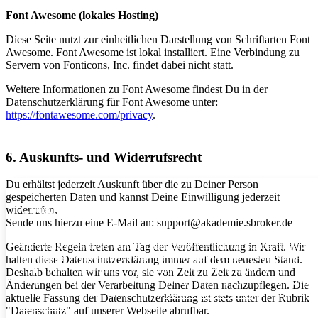
Font Awesome (lokales Hosting)
Diese Seite nutzt zur einheitlichen Darstellung von Schriftarten Font
Awesome. Font Awesome ist lokal installiert. Eine Verbindung zu
Servern von Fonticons, Inc. findet dabei nicht statt.
Weitere Informationen zu Font Awesome findest Du in der
Datenschutzerklärung für Font Awesome unter:
https://fontawesome.com/privacy
.
6. Auskunfts- und Widerrufsrecht
Du erhältst jederzeit Auskunft über die zu Deiner Person
gespeicherten Daten und kannst Deine Einwilligung jederzeit
Cookies
widerrufen.
Sende uns hierzu eine E-Mail an: support@akademie.sbroker.de
Um ein optimales Website-Erlebnis zu bieten, werden Cookies zu
Funktionszwecken verwendet. Dabei handelt es sich um standardmäßig
Geänderte Regeln treten am Tag der Veröffentlichung in Kraft. Wir
funktionale Cookies, die zwingend für den Betrieb der Website notwendig
halten diese Datenschutzerklärung immer auf dem neuesten Stand.
sind. Durch Klicken auf "Einstellungen speichern" erklärst Du Dich dami
Deshalb behalten wir uns vor, sie von Zeit zu Zeit zu ändern und
einverstanden, dass börsenfit solche Technologien verwenden darf. Weiter
Änderungen bei der Verarbeitung Deiner Daten nachzupflegen. Die
Informationen findst Du in unseren
Datenschutzhinweisen
und im
aktuelle Fassung der Datenschutzerklärung ist stets unter der Rubrik
Impressum
.
"Datenschutz" auf unserer Webseite abrufbar.